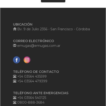
UBICACIÓN
Bv. 9 de Julio 2356 - San Francisco - Córdoba
CORREO ELECTRÓNICO
emugas@emugas.com.ar
TELÉFONO DE CONTACTO
+54 03564 435599
+54 03564 479399
TELÉFONO ANTE EMERGENCIAS
+54 03564 540125
0800-888-3684