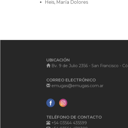
Heis, María Dolores
UBICACIÓN
Bv. 9 de Julio 2356 - San Francisco - C
CORREO ELECTRÓNICO
emugas@emugas.com.ar
TELÉFONO DE CONTACTO
+54 03564 435599