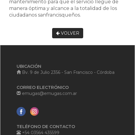
mantenimiento para que el servicio llegue de
manera óptima y alcance a la totalidad de los
ciudadanos sanfrancisqueños.
VOLVER
UBICACIÓN
Bv. 9 de Julio 2356 - San Francisco - Córdoba
CORREO ELECTRÓNICO
emugas@emugas.com.ar
TELÉFONO DE CONTACTO
+54 03564 435599