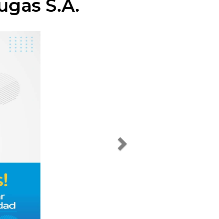
ugas S.A.
Next