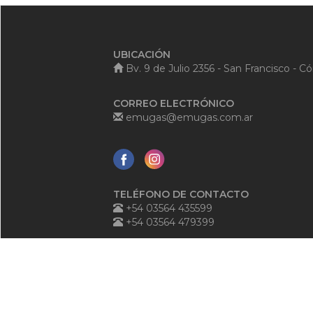
UBICACIÓN
Bv. 9 de Julio 2356 - San Francisco - C
CORREO ELECTRÓNICO
emugas@emugas.com.ar
TELÉFONO DE CONTACTO
+54 03564 435599
+54 03564 479399
TELÉFONO ANTE EMERGENCIAS
+54 03564 540125
0800-888-3684