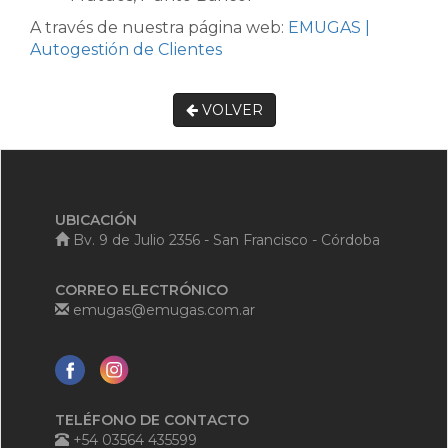
A través de nuestra página web:
EMUGAS |
Autogestión de Clientes
VOLVER
UBICACIÓN
Bv. 9 de Julio 2356 - San Francisco - Córdoba
CORREO ELECTRÓNICO
emugas@emugas.com.ar
TELÉFONO DE CONTACTO
+54 03564 435599