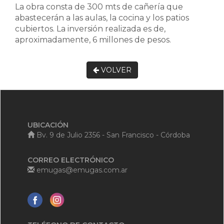
La obra consta de 300 mts de cañería que
abastecerán a las aulas, la cocina y los patios
cubiertos. La inversión realizada es de,
aproximadamente, 6 millones de pesos.
VOLVER
UBICACIÓN
Bv. 9 de Julio 2356 - San Francisco - Córdoba
CORREO ELECTRÓNICO
emugas@emugas.com.ar