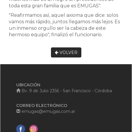
toda esta gran familia que es EMUGAS".
"Reafirmamos así, aquel axioma que dice: solos
vamos más rápido, juntos llegamos más lejos. Es
un inmenso orgullo ser la cabeza de este
hermoso equipo", finalizó el funcionario.
VOLVER
UBICACIÓN
Bv. 9 de Julio 2356 - San Francisco - Córdoba
CORREO ELECTRÓNICO
emugas@emugas.com.ar