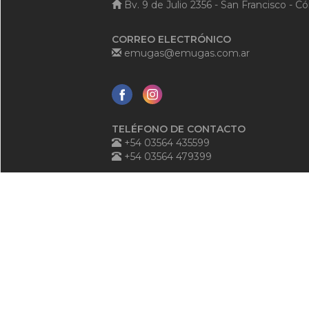
Bv. 9 de Julio 2356 - San Francisco - C
CORREO ELECTRÓNICO
emugas@emugas.com.ar
TELÉFONO DE CONTACTO
+54 03564 435599
+54 03564 479399
TELÉFONO ANTE EMERGENCIAS
+54 03564 540125
0800-888-3684
ATENCIÓN AL PÚBLICO
+54 03564 545006