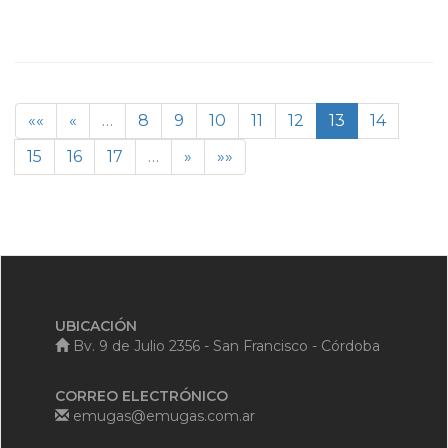
««
«
…
8
9
10
11
12
13
14
15
16
17
…
»
»»
UBICACIÓN
Bv. 9 de Julio 2356 - San Francisco - Córdoba
CORREO ELECTRÓNICO
emugas@emugas.com.ar