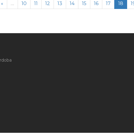
«
…
10
11
12
13
14
15
16
17
18
1
órdoba