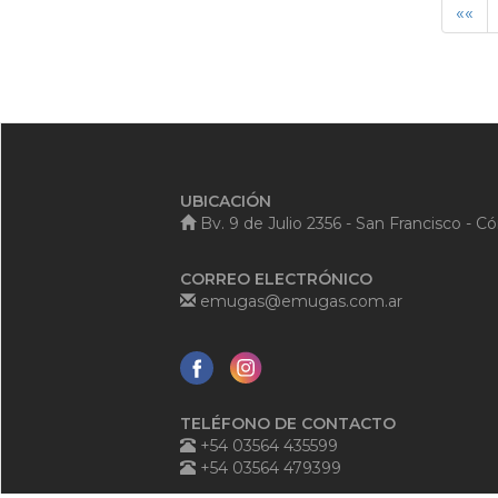
««
UBICACIÓN
Bv. 9 de Julio 2356 - San Francisco - C
CORREO ELECTRÓNICO
emugas@emugas.com.ar
TELÉFONO DE CONTACTO
+54 03564 435599
+54 03564 479399