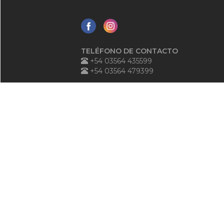
TELÉFONO DE CONTACTO
+54 03564 435599
+54 03564 479399
TELÉFONO ANTE EMERGENCIAS
+54 03564 540125
0800-888-3684
ATENCIÓN AL PÚBLICO
+54 03564 545006
GESTIÓN DE DEUDA
+54 03564 226634