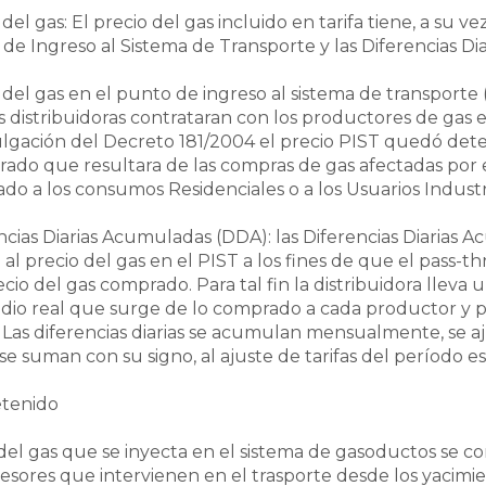
del gas: El precio del gas incluido en tarifa tiene, a su 
de Ingreso al Sistema de Transporte y las Diferencias Di
 del gas en el punto de ingreso al sistema de transporte (
s distribuidoras contrataran con los productores de gas 
gación del Decreto 181/2004 el precio PIST quedó det
ado que resultara de las compras de gas afectadas por e
ado a los consumos Residenciales o a los Usuarios Industr
ncias Diarias Acumuladas (DDA): las Diferencias Diarias
a al precio del gas en el PIST a los fines de que el pass-
ecio del gas comprado. Para tal fin la distribuidora lleva
io real que surge de lo comprado a cada productor y po
s. Las diferencias diarias se acumulan mensualmente, se a
se suman con su signo, al ajuste de tarifas del período es
tenido
del gas que se inyecta en el sistema de gasoductos se 
sores que intervienen en el trasporte desde los yacimi