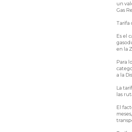
un val
Gas Re
Tarifa
Es el 
gasodu
en la 
Para l
catego
a la D
La tar
las ru
El fac
meses,
transp