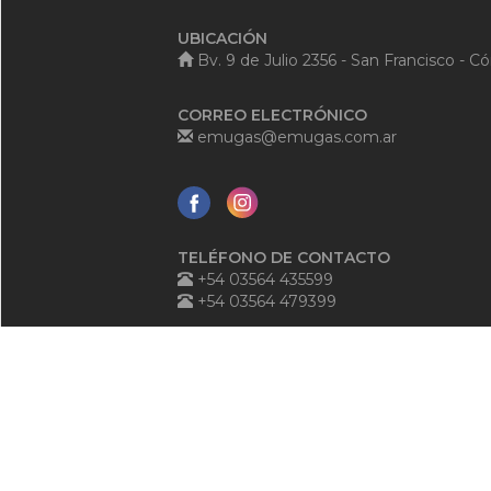
UBICACIÓN
Bv. 9 de Julio 2356 - San Francisco - C
CORREO ELECTRÓNICO
emugas@emugas.com.ar
TELÉFONO DE CONTACTO
+54 03564 435599
+54 03564 479399
TELÉFONO ANTE EMERGENCIAS
+54 03564 540125
0800-888-3684
ATENCIÓN AL PÚBLICO