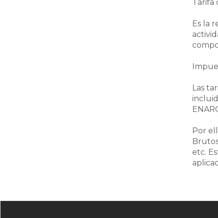
Tarifa 
Es la 
activid
compon
Impues
Las ta
inclui
ENARG
Por el
Brutos
etc. E
aplicac